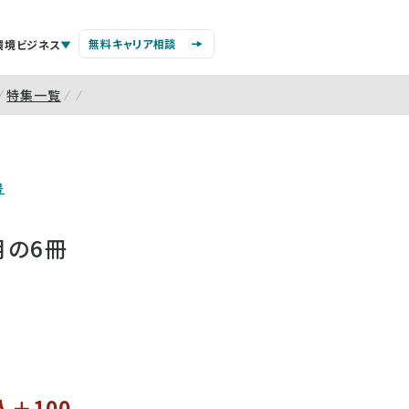
無料キャリア相談
環境ビジネス
特集一覧
号
月の6冊
人＋100