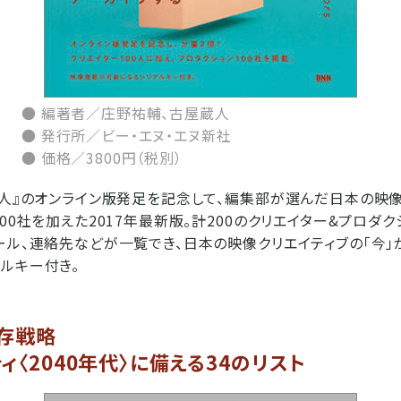
● 編著者／庄野祐輔、古屋蔵人
● 発行所／ビー・エヌ・エヌ新社
● 価格／3800円（税別）
0人』のオンライン版発足を記念して、編集部が選んだ日本の映像
00社を加えた2017年最新版。計200のクリエイター&プロダ
ール、連絡先などが一覧でき、日本の映像クリエイティブの「今」
ルキー付き。
生存戦略
ィ〈2040年代〉に備える34のリスト