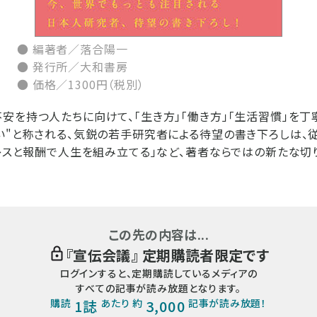
● 編著者／落合陽一
● 発行所／大和書房
● 価格／1300円（税別）
安を持つ人たちに向けて、「生き方」「働き方」「生活習慣」を丁
い"と称される、気鋭の若手研究者による待望の書き下ろしは、従
トレスと報酬で人生を組み立てる」など、著者ならではの新たな
この先の内容は...
『
宣伝会議
』 定期購読者限定です
ログインすると、定期購読しているメディアの
すべての記事が読み放題となります。
購読
1誌
あたり 約
3,000
記事が読み放題！