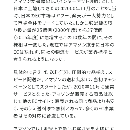
アマゾンが書籍のEC（インターネット通販）として
日本に上陸してきたのは2000年11月のことだ。当
時、日本のEC市場はヤフー、楽天が一大勢力とし
て市場全体をリードしていた。しかし宅配便の取
り扱い量が25億個（2000年度）から37億個
（2015年度）に急増するこの10数年の間に、その
様相は一変した。現在ではアマゾン抜きに日本の
ECは語れず、同社の物流サービスが業界標準と
考えられるようになった。
具体的に言えば、送料無料、圧倒的な品揃え、ス
ピード配送だ。アマゾンの送料無料は、当初キャン
ペーンとしてスタートしたが、2010年11月に通常
サービスとなった。アマゾンが販売する商品は総
じて他のECサイトで販売される同じ商品よりも安
く、そのうえ送料まで無料とあって、多くのEC事業
者はその対応に苦慮している。
アマゾンでは「地球上で最もお客さまを大切にす