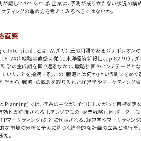
測が難しいのであれば、企業は、予測が成り立たない状況の構
ケティングの進め方を考えてみるべきではないか。
略直感
egic Intuition）」とは、W.ダガン氏の用語である（『ナポレ
pp.18-24；『戦略は直感に従う』東洋経済新報社、pp.82-91）
科学の生成期を振り返るなかで、戦略計画のアンチテーゼとな
ていたことを指摘する。この「戦略とは何か」という問いをめぐ
科学から「戦略」の概念を取り入れた経営学やマーケティング
egic Planning）では、行為の主体が、予測にしたがって目標を
有効性が強調される。I.アンゾフ氏の「企業戦略」、M.ポーター氏
「STPマーケティング」などに代表される、経営学やマーケティン
系的な市場の分析と予測に基づく統合的な計画の立案と執行を
きた。