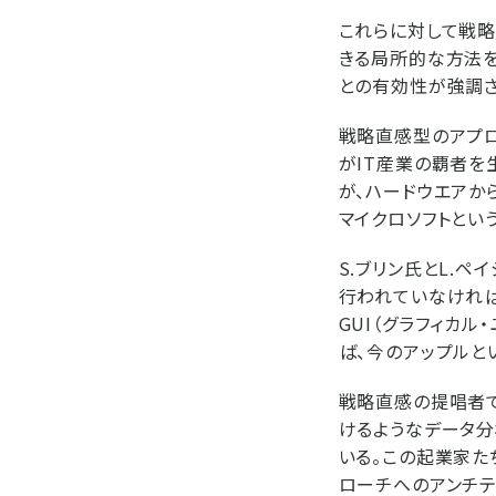
これらに対して戦
きる局所的な方法
との有効性が強調さ
戦略直感型のアプ
がIT産業の覇者を
が、ハードウエアか
マイクロソフトとい
S.ブリン氏とL.
行われていなければ
GUI（グラフィカ
ば、今のアップルと
戦略直感の提唱者で
けるようなデータ
いる。この起業家た
ローチへのアンチ