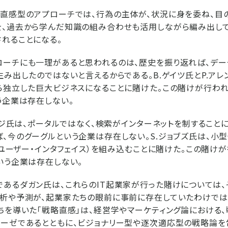
略直感型のアプローチでは、行為の主体が、状況に身を委ね、目
を、過去から学んだ知識の組み合わせも活用しながら編み出して
れることになる。
ローチにも一理があると思われるのは、歴史を振り返れば、デー
生み出したのではないと言えるからである。B.ゲイツ氏とP.アレ
ら独立した巨大ビジネスになることに賭けた。この賭けが行わ
う企業は存在しない。
ペイジ氏は、ポータルではなく、検索がインターネットを制すること
、今のグーグルという企業は存在しない。S.ジョブズ氏は、小
ル・ユーザー・インタフェイス）を組み込むことに賭けた。この賭け
いう企業は存在しない。
あるダガン氏は、これらのIT起業家が行った賭けについては
分析や予測が、起業家たちの眼前に事前に存在していたわけでは
ちを導いた「戦略直感」は、経営学やマーケティング論における
テーゼであるとともに、ビジョナリー型や逐次適応型の戦略論を