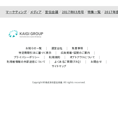
マーケティング
メディア
宣伝会議
2017年03月号
特集一覧
2017
お知らせ一覧
|
運営会社
|
免責事項
|
特定商取引法に基づく表示
|
広告掲載・協賛のご案内
|
プライバシーポリシー
|
利用規約
|
オプトアウトについて
|
利用者情報の外部送信について
|
よくあるご質問（FAQ）
|
お問合せ
|
サイトマップ
Copyright © 株式会社宣伝会議. All rights reserved.