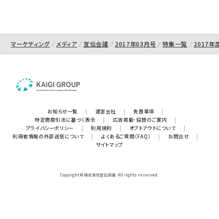
マーケティング
メディア
宣伝会議
2017年03月号
特集一覧
2017
お知らせ一覧
|
運営会社
|
免責事項
|
特定商取引法に基づく表示
|
広告掲載・協賛のご案内
|
プライバシーポリシー
|
利用規約
|
オプトアウトについて
|
利用者情報の外部送信について
|
よくあるご質問（FAQ）
|
お問合せ
|
サイトマップ
Copyright © 株式会社宣伝会議. All rights reserved.