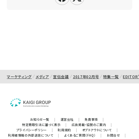
マーケティング
メディア
宣伝会議
2017年02月号
特集一覧
EDITOR
お知らせ一覧
|
運営会社
|
免責事項
|
特定商取引法に基づく表示
|
広告掲載・協賛のご案内
|
プライバシーポリシー
|
利用規約
|
オプトアウトについて
|
利用者情報の外部送信について
|
よくあるご質問（FAQ）
|
お問合せ
|