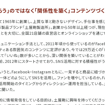
らう」のではなく「関係性を築く」コンテンツづく
て1965年に創業し、上質な革と飽きないデザイン、手仕事を感
製品ブランド「土屋鞄製造所」。創業から50年以上経つが、現
とを大切に、全国21店舗の直営店とオンラインショップを通じ
ニケーション手法として、2011年頃から使っているのがFace
ティある雰囲気のコンテンツに定評があり、今では29万近くの「
て「いいね」数が多いことから、深い関係を築いていることがわかる。
前、2012年にスタートさせており、SNS活用に対する積極性がう
うと、Facebook・Instagramともに、一見すると商品に
体どのようにしてSNSを活用し、ファンを増やしているのか。Fac
もに、活用開始のタイミングからディレクション・運用を担当してい
に聞いた。
で定期的に情報発信をしている目的は、土屋鞄に興味を持ってくださ