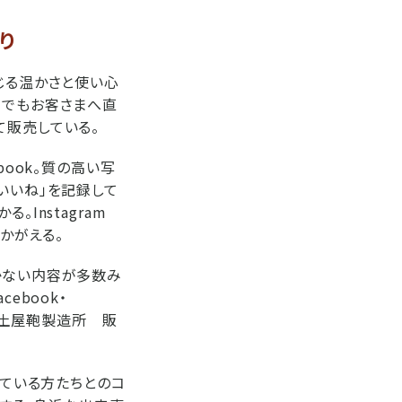
り
じる温かさと使い心
在でもお客さまへ直
て販売している。
book。質の高い写
いいね」を記録して
Instagram
かがえる。
紐づかない内容が多数み
ebook・
る、土屋鞄製造所 販
っている方たちとのコ