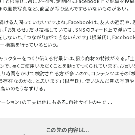
す」と根岸氏。週に2～4回、定期的にFacebook上で記事を投
きの風景写真など、商品が写り込んですらいないものが多い。
続ける人間っていないですよね。Facebookは、友人の近況や
ら、『お知らせ』だけ投稿していては、SNSのフィード上で浮いて
しないと、『つながり』ができないんです」（根岸氏）。Faceboo
ター構築を行っているという。
ャラクターをつくり伝える背景には、扱う商材の特徴がある。「
ンで、長くご使用いただくことを願ってつくられています。お買
くり時間をかけて検討される方が多いので、コンテンツはその『検
う存在なのかな、と思います」（根岸氏）。使い込んだ鞄の写真
高いのもうなずける。
ーション」の工夫は他にもある。自社サイトの中で ...
この先の内容は...