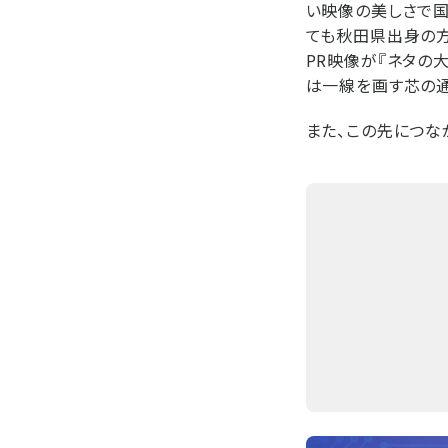
い映像の美しさで国
ても秋田県出身の方
PR映像が『ネタの
は一線を画す芯の通
また、この先につな