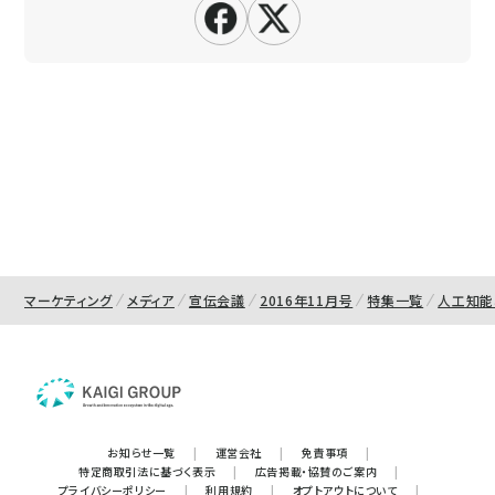
マーケティング
メディア
宣伝会議
2016年11月号
特集一覧
人工知能
お知らせ一覧
|
運営会社
|
免責事項
|
特定商取引法に基づく表示
|
広告掲載・協賛のご案内
|
プライバシーポリシー
|
利用規約
|
オプトアウトについて
|