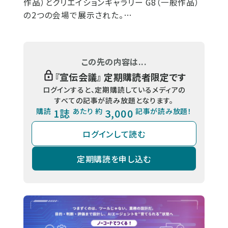
作品）とクリエイションギャラリー G8（一般作品）
の2つの会場で展示された。…
この先の内容は...
『
宣伝会議
』 定期購読者限定です
ログインすると、定期購読しているメディアの
すべての記事が読み放題となります。
購読
1誌
あたり 約
3,000
記事が読み放題！
ログインして読む
定期購読を申し込む