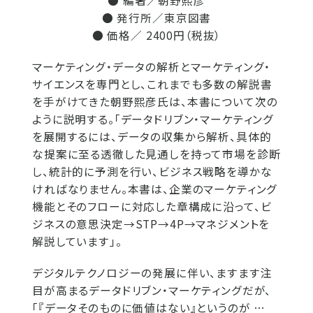
● 編著／朝野熙彦
● 発行所／東京図書
● 価格／ 2400円（税抜）
マーケティング・データの解析とマーケティング・
サイエンスを専門とし、これまでも多数の解説書
を手がけてきた朝野熙彦氏は、本書について次の
ように説明する。「データドリブン・マーケティング
を展開するには、データの収集から解析、具体的
な提案に至る透徹した見通しを持って市場を診断
し、統計的に予測を行い、ビジネス戦略を導かな
ければなりません。本書は、企業のマーケティング
機能とそのフローに対応した章構成に沿って、ビ
ジネスの意思決定→STP→4P→マネジメントを
解説しています」。
デジタルテクノロジーの発展に伴い、ますます注
目が高まるデータドリブン・マーケティングだが、
「『データそのものに価値はない』というのが …