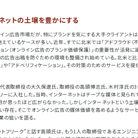
ネットの土壌を豊かにする
イン広告市場だが、特にブランドを気にする大手クライアントは
えているケースが多い。近年、すでに北米では「アドフラウド（不
ション（オンライン広告のブランド価値保護）」の重要性が活発に
への広告出稿を防ぐための環境も整備され始めている。北米と比
ド」や「アドベリフィケーション」。その対策のためのサービスを提
月。代表取締役の大久保遼氏、取締役の高頭博志氏、木村淳氏の
にグリーに入社した。当時、インターネットはチープな媒体と見られ
用が思ったほど広がらなかった。しかしインターネットという土
い存在。そこでオンライン広告の媒体価値を高めるようなサー
業の狙いを語る。
ットフリーク”と話す高頭氏は、もう1人の取締役であるエンジ