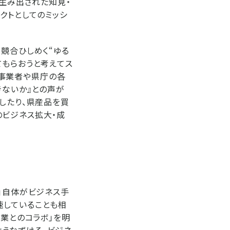
、生み出された知見・
クトとしてのミッシ
競合ひしめく“ゆる
てもらおうと考えてス
内の事業者や県庁の各
きないか』との声が
したり、県産品を買
のビジネス拡大・成
」自体がビジネス手
速していることも相
企業とのコラボ」を明
うなずける。ビジネ