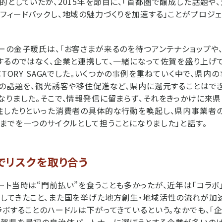
的としていたが、2015年を節目に、「首都圏で醸成した話題や
フィードバックし、地域の魅力づくりを加速する」ことがプロジェ
ーの金子暖氏は、「お客さまが来るのを待つアンテナショップや、
するのではなく、企業と連携して、一緒になって佐賀を盛り上げ
CTORY SAGAでした。いくつかの事例を重ねていく中で、県
くの話題を、観光誘客や移住促進など、県内に還元することはで
なりました。そこで、情報発信に留まらず、それをきっかけに来県
住したりといった消費者の具体的な行動を喚起し、県内事業者
までを一つのサイクルとして担うことになりました」と話す。
でリスクを取り合う
ート当時は“門前払い”を食うことも多かったが、近年は「コラボ
してきたこと、また国を挙げた地方創生・地域活性の流れが加
ラボすることのハードルは下がってきているという。なかでも、「
佐賀県を最初の自治体パートナーに選ぼうとする企業が多いのは