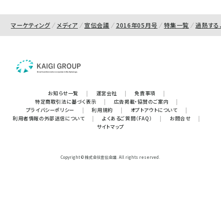
マーケティング
メディア
宣伝会議
2016年05月号
特集一覧
過熱する
お知らせ一覧
|
運営会社
|
免責事項
|
特定商取引法に基づく表示
|
広告掲載・協賛のご案内
|
プライバシーポリシー
|
利用規約
|
オプトアウトについて
|
利用者情報の外部送信について
|
よくあるご質問（FAQ）
|
お問合せ
|
サイトマップ
Copyright © 株式会社宣伝会議. All rights reserved.