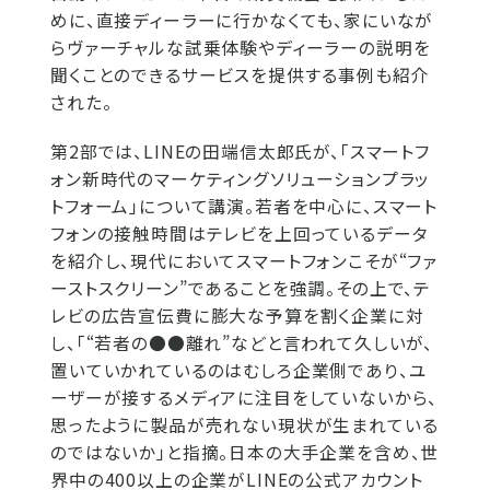
めに、直接ディーラーに行かなくても、家にいなが
らヴァーチャルな試乗体験やディーラーの説明を
聞くことのできるサービスを提供する事例も紹介
された。
第2部では、LINEの田端信太郎氏が、「スマートフ
ォン新時代のマーケティングソリューションプラッ
トフォーム」について講演。若者を中心に、スマート
フォンの接触時間はテレビを上回っているデータ
を紹介し、現代においてスマートフォンこそが“ファ
ーストスクリーン”であることを強調。その上で、テ
レビの広告宣伝費に膨大な予算を割く企業に対
し、「“若者の●●離れ”などと言われて久しいが、
置いていかれているのはむしろ企業側であり、ユ
ーザーが接するメディアに注目をしていないから、
思ったように製品が売れない現状が生まれている
のではないか」と指摘。日本の大手企業を含め、世
界中の400以上の企業がLINEの公式アカウント