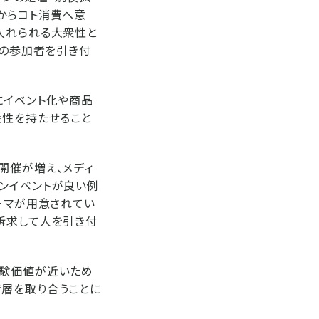
からコト消費へ意
入れられる大衆性と
くの参加者を引き付
にイベント化や商品
衆性を持たせること
開催が増え、メディ
ンイベントが良い例
ーマが用意されてい
訴求して人を引き付
経験価値が近いため
者層を取り合うことに