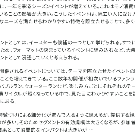
に、一年を彩るシーズンイベントが増えている。これはモノ消費
いることの影響が大きい。こうしたイベントは、幅広い人に受け
充」なニーズを満たせるわかりやすい特徴を際立たせることで、多
ントとしては、イースターも候補の一つとして挙げられる。すで
ため、フォーマットの決まっているイベントに組み込むなど、大
ントとして浸透していくと考えられる。
開催されるイベントについては、テーマを際立たせたイベントの
ことも増えてきている。ここ数年初開催が相次いでいるファンラ
、バブルラン、ウォーターランなど、楽しみ方ごとにそれぞれのテ
費サイクルが短くなっている中で、見た目にわかりやすいことを
にある。
特徴づけによる細分化が進んで入るように思えるが、提供する
が多い。そのためセグメントの有効規模は大きくなるが、参加
結果として瞬間的なインパクトは大きいが …