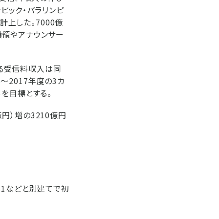
ンピック・パラリンピ
計上した。7000億
横領やアナウンサー
める受信料収入は同
～2017年度の3カ
％を目標とする。
億円）増の3210億円
S1などと別建てで初