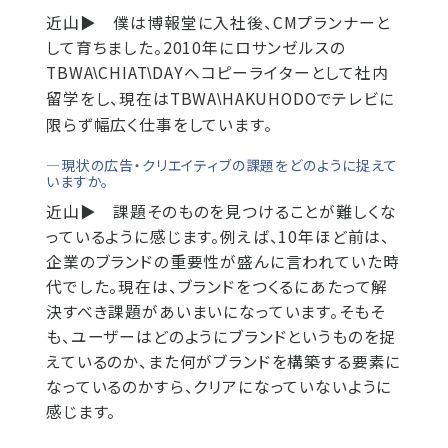
近山▶
僕は博報堂に入社後、CMプランナーと
して育ちました。2010年にロサンゼルスの
TBWA
CHIAT
DAYへコピーライターとして社内
\
\
留学をし、現在はTBWA
HAKUHODOでテレビに
\
限らず幅広く仕事をしています。
―現状の広告・クリエイティブの課題をどのように捉えて
いますか。
近山▶
課題そのものを見つけることが難しくな
っているように感じます。例えば、10年ほど前は、
企業のブランドの重要性が盛んに言われていた時
代でした。現在は、ブランドをつくるにあたって解
決すべき課題があいまいになっています。そもそ
も、ユーザーはどのようにブランドというものを捉
えているのか、また何がブランドを構築する要素に
なっているのかすら、クリアになっていないように
感じます。