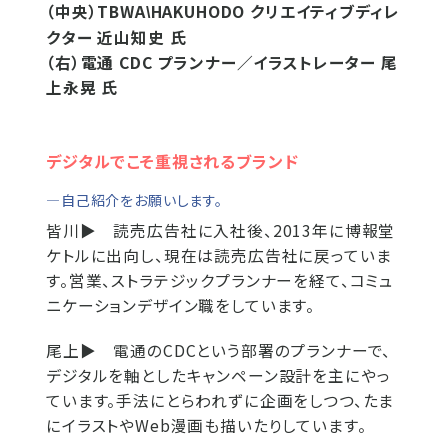
（中央）TBWA
HAKUHODO クリエイティブディレ
\
クター 近山知史 氏
（右）電通 CDC プランナー／イラストレーター 尾
上永晃 氏
デジタルでこそ重視されるブランド
―自己紹介をお願いします。
皆川▶
読売広告社に入社後、2013年に博報堂
ケトルに出向し、現在は読売広告社に戻っていま
す。営業、ストラテジックプランナーを経て、コミュ
ニケーションデザイン職をしています。
尾上▶
電通のCDCという部署のプランナーで、
デジタルを軸としたキャンペーン設計を主にやっ
ています。手法にとらわれずに企画をしつつ、たま
にイラストやWeb漫画も描いたりしています。