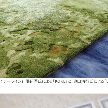
イナーライン」。隈研吾氏による「KOKE」と、奥山清行氏による「U