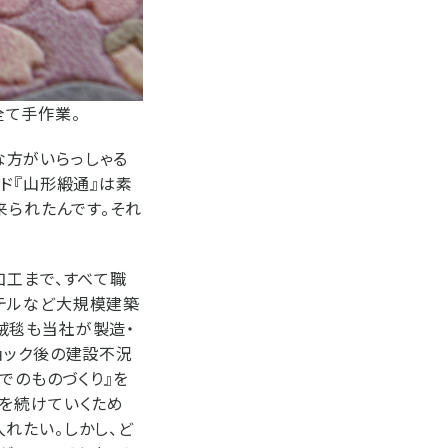
全て手作業。
方がいらっしゃる
ド『山形緞通』は素
来られたんです。それ
加工まで、すべて職
テルなど大規模建築
絨毯も当社が製造・
ョック後の建設不況
でのものづくり』を
を続けていくため
れたい。しかし、ど