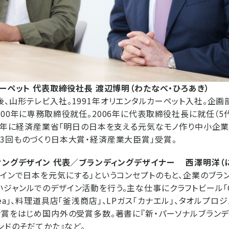
カーペット 代表取締役社長 渡辺博明（わたなべ・ひろあき）
、山形テレビ入社。1991年オリエンタルカーペット入社。企画
000年に専務取締役就任。2006年に代表取締役社長に就任（5
06年に経済産業省「明日の日本を支える元気なモノ作り中小企業30
3回ものづくり日本大賞・経済産業大臣賞」受賞。
ィングデザイン 代表／ブランディングデザイナー 西澤明洋（に
ザインで日本を元気にする」というコンセプトのもと、企業のブラ
ジャンルでのデザイン活動を行う。主な仕事にクラフトビール「C
en tea」、料理道具店「釜浅商店」、LPガス「カナエル」、タオルプロジェク
ン賞をはじめ国内外の受賞多数。著書に『新・パーソナルブランデ
ンドのそだてかた』など。