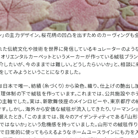
ン」の主力デザイン。桜花柄の凹凸を出すためのカーヴィングも
た伝統文化や技術を世界に発信しているキュレーターのような
「オリエンタルカーペットというメーカーが作っている絨毯ブラン
介したいが、今のままでは難しい。どうしたらいいか」と、相談に
をしてみようということになりました。
日本で唯一、紡績（糸づくり）から染色、織り、仕上げの艶出し
管理体制の下で絨毯を作っています。これまでは、公共施設やホ
主軸でした。実は、新歌舞伎座のメインロビーや、東京都庁の
す。しかし、海外から安価な絨毯が流入してきたり、リーマンシ
据えたとき、「このままでは、我々のアイデンティティである『山形
ではないか｣という危機感を持っていました。山形での絨毯作り
で日常的に使ってもらえるようなホームユースラインにも力を入