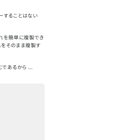
ーすることはない
それを簡単に複製でき
品をそのまま複製す
あるから ...