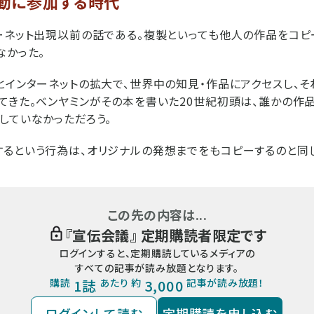
動に参加する時代
ーネット出現以前の話である。複製といっても他人の作品をコピ
なかった。
とインターネットの拡大で、世界中の知見・作品にアクセスし、
てきた。ベンヤミンがその本を書いた20世紀初頭は、誰かの作
していなかっただろう。
るという行為は、オリジナルの発想までをもコピーするのと同じで
この先の内容は...
『
宣伝会議
』 定期購読者限定です
ログインすると、定期購読しているメディアの
すべての記事が読み放題となります。
購読
1誌
あたり 約
3,000
記事が読み放題！
ログインして読む
定期購読を申し込む