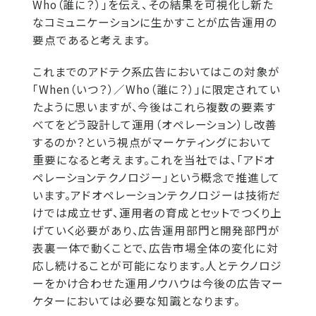
Who（誰に？）」を伝え、その結果を可視化し新た
なコミュニケーションに生かすことが広告運用の
要点であると考えます。
これまでのアドテク系広告においてはこの対象が
「When（いつ？）／Who（誰に？）」に限定されてい
たように思いますが、今後はこれら複数の要素す
べてをどう設計して運用（オペレーション）し改善
するのか？という視点がマーケティングにおいて
重要になると考えます。これを当社では、「アドオ
ペレーションテクノロジー」という概念で推進して
います。アドオペレーションテクノロジーは技術だ
けでは成立せず、運用者の育成とセットでつくり上
げていく必要があり、広告運用部門と開発部門が
表裏一体で動くことで、広告市場全体の変化に対
応し続けることが可能になります。人とテクノロジ
ーをかけ合わせた運用ノウハウは今後の広告マー
ケターにおいては必要な知識となります。