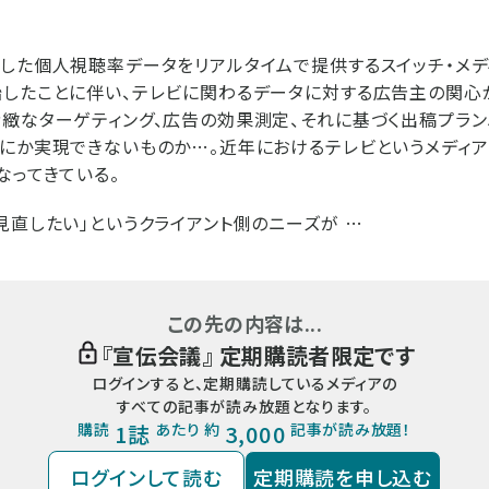
した個人視聴率データをリアルタイムで提供するスイッチ・メデ
したことに伴い、テレビに関わるデータに対する広告主の関心
緻なターゲティング、広告の効果測定、それに基づく出稿プラン
にか実現できないものか…。近年におけるテレビというメディ
なってきている。
見直したい」というクライアント側のニーズが …
この先の内容は...
『
宣伝会議
』 定期購読者限定です
ログインすると、定期購読しているメディアの
すべての記事が読み放題となります。
購読
1誌
あたり 約
3,000
記事が読み放題！
ログインして読む
定期購読を申し込む