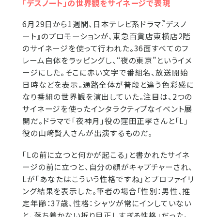
「デスノート」の世界観をサイネージで表現
6月29日から1週間、日本テレビ系ドラマ『デスノ
ート』のプロモーションが、東急百貨店東横店2階
のサイネージを使って行われた。36面すべてのフ
レーム自体をラッピングし、“夜の東京”というイメ
ージにした。そこに赤い文字で番組名、放送開始
日時などを表示。通路全体が普段と違う色彩感に
なり番組の世界観を演出していた。注目は、2つの
サイネージを使ったインタラクティブなイベント展
開だ。ドラマで「夜神月」役の窪田正孝さんと「L」
役の山﨑賢人さんが出演するものだ。
「Lの前に立つと何かが起こる」と書かれたサイネ
ージの前に立つと、自分の顔がキャプチャーされ、
Lが「あなたはこういう性格ですね」とプロファイリ
ング結果を表示した。筆者の場合「性別：男性、推
定年齢：37歳、性格：シャツが常にインしていない
と、落ち着かない折り目正しすぎる性格」だった。