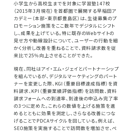
小学生から高校生までを対象に学習塾147校
（2015年3月現在）を首都圏で展開する早稲田ア
カデミー（本部・東京都豊島区）は、生徒募集のプ
ロモーション施策をここ数年でデジタルにシフト
し、成果を上げている。特に既存のWebサイトの
見せ方や動線設計について、ユーザーの行動を細
かく分析し改善を重ねることで、資料請求数を従
来比で25％向上させることができた。
現在、同社はアイ・エム・ジェイとパートナーシップ
を組んでいるが、デジタルマーケティングのパート
ナーを変更した際、KGI（重要目標達成指標）を資
料請求、KPI（重要業績評価指標）を訪問数、資料
請求フォームへの到達率、到達後の申込み完了率
の3つに定めた。これらの数値を上げる施策を進
めるとともに効果を測定し、さらなる改善につな
げることでPDCAサイクルを回している。例えば、
SEO施策を実施することで訪問数を増加させ、ペ