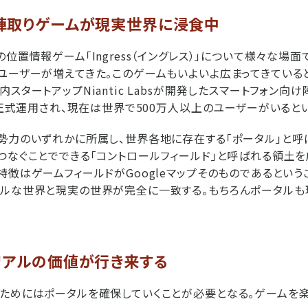
陣取りゲームが現実世界に浸食中
位置情報ゲーム「Ingress（イングレス）」について様々な場
ユーザーが増えてきた。このゲームもいよいよ広まってきている
スタートアップNiantic Labsが開発したスマートフォン向
月に正式運用され、現在は世界で500万人以上のユーザーがいるとい
勢力のいずれかに所属し、世界各地に存在する「ポータル」と
つなぐことでできる「コントロールフィールド」と呼ばれる領土
特徴はゲームフィールドがGoogleマップそのものであるという
ャルな世界と現実の世界が完全に一致する。もちろんポータルも
リアルの価値が行き来する
ためにはポータルを確保していくことが必要となる。ゲームを楽