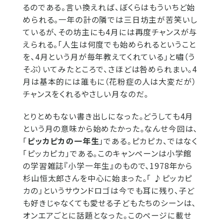
るのである。言い換えれば、ぼくらはもういちど始
められる。一年の計の隣では三日坊主が苦笑いし
ているが、その坊主にも4月には再度チャンスが与
えられる。「人生は何度でも始められるということ
を、4月という月が毎年教えてくれている」と嘯（う
そぶ）いてみたところで、さほどは咎められまい。4
月は基本的には誰もに（花粉症の人は大変だが）
チャンスをくれるやさしい月なのだ。
とりとめもない書き出しになった。どうしても4月
という月の意味から始めたかった。なんせ今回は、
「
ピッカピカの一年生
」である。ピカピカ、ではなく
「ピッカピカ」である。このキャンペーンは小学館
の学習雑誌『小学一年生』のもので、1978年から
杉山恒太郎さんを中心に始まった。「 ♪ピッカピ
カの」というサウンドロゴは今でも耳に残り、子ど
も好きじゃなくても愛せる子どもたちのシーンは、
オンエアごとに話題となった。このページに載せ