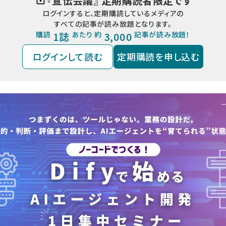
『
宣伝会議
』 定期購読者限定です
ログインすると、定期購読しているメディアの
すべての記事が読み放題となります。
購読
1誌
あたり 約
3,000
記事が読み放題！
ログインして読む
定期購読を申し込む