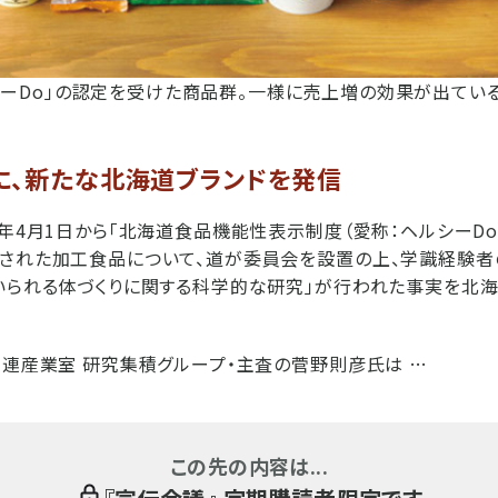
シーDo」の認定を受けた商品群。一様に売上増の効果が出ている
に、新たな北海道ブランドを発信
3年4月1日から「北海道食品機能性表示制度（愛称：ヘルシーDo
造された加工食品について、道が委員会を設置の上、学識経験者
いられる体づくりに関する科学的な研究」が行われた事実を北
関連産業室 研究集積グループ・主査の菅野則彦氏は …
この先の内容は...