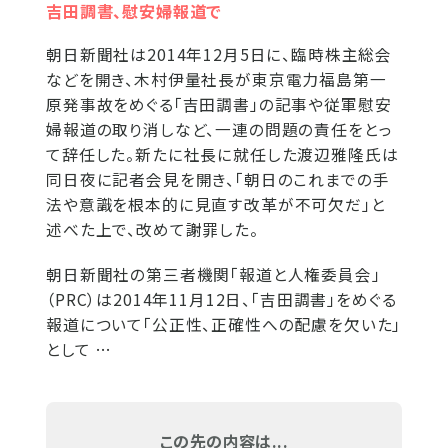
吉田調書、慰安婦報道で
朝日新聞社は2014年12月5日に、臨時株主総会
などを開き、木村伊量社長が東京電力福島第一
原発事故をめぐる「吉田調書」の記事や従軍慰安
婦報道の取り消しなど、一連の問題の責任をとっ
て辞任した。新たに社長に就任した渡辺雅隆氏は
同日夜に記者会見を開き、「朝日のこれまでの手
法や意識を根本的に見直す改革が不可欠だ」と
述べた上で、改めて謝罪した。
朝日新聞社の第三者機関「報道と人権委員会」
（PRC）は2014年11月12日、「吉田調書」をめぐる
報道について「公正性、正確性への配慮を欠いた」
として …
この先の内容は...