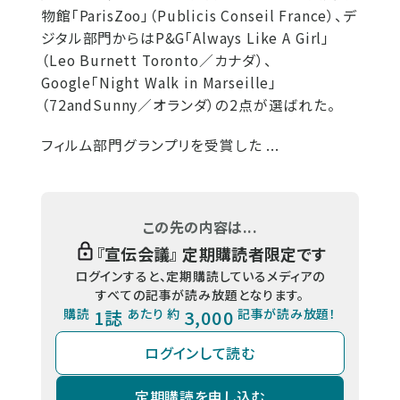
物館「ParisZoo」（Publicis Conseil France）、デ
ジタル部門からはP&G「Always Like A Girl」
（Leo Burnett Toronto／カナダ）、
Google「Night Walk in Marseille」
（72andSunny／オランダ）の2点が選ばれた。
フィルム部門グランプリを受賞した ...
この先の内容は...
『
宣伝会議
』 定期購読者限定です
ログインすると、定期購読しているメディアの
すべての記事が読み放題となります。
購読
1誌
あたり 約
3,000
記事が読み放題！
ログインして読む
定期購読を申し込む