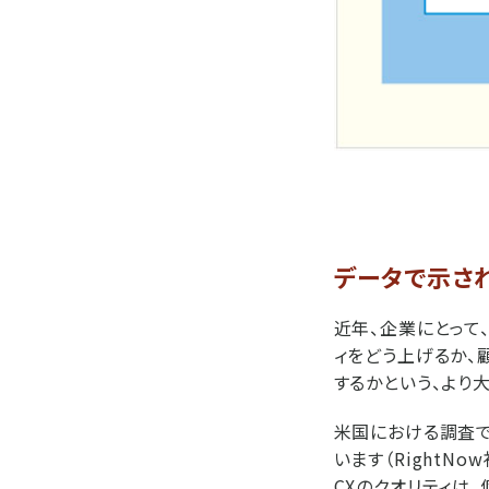
データで示さ
近年、企業にとって
ィをどう上げるか、
するかという、より
米国における調査で
います（RightNow社『
CXのクオリティは