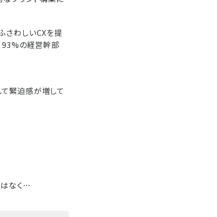
ふさわしいCXを提
、93%の経営幹部
す
して緊迫感が増して
ではなく…