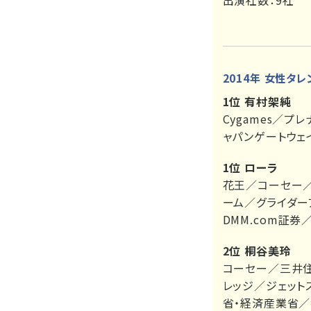
出演社数：9社
2014年 女性タ
1位 有村架純
Cygames／
ャパンゲートウェ
1位 ローラ
花王／コーセー／
ーム／グライダー
DMM.com証券
2位 桐谷美玲
コーセー／三井住
レッジ／ジェッ
省・経済産業省／