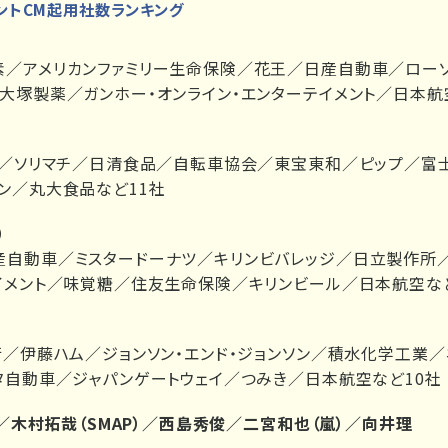
レントCM起用社数ランキング
素／アメリカンファミリー生命保険／花王／日産自動車／ロー
大塚製薬／ガンホー・オンライン・エンターテイメント／日本航
I／ソリマチ／日清食品／自転車協会／東宝東和／ピップ／富
ン／丸大食品など11社
）
自動車／ミスタードーナツ／キリンビバレッジ／日立製作所／
イメント／味覚糖／住友生命保険／キリンビール／日本航空な
行／伊藤ハム／ジョンソン・エンド・ジョンソン／積水化学工業
タ自動車／ジャパンゲートウェイ／つみき／日本航空など10社
嵐）／木村拓哉（SMAP）／西島秀俊／二宮和也（嵐）／向井理