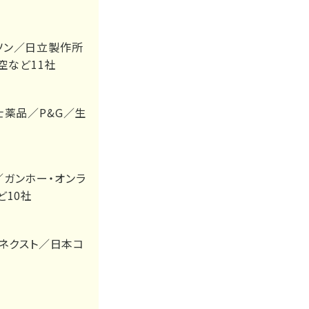
ソン／日立製作所
空など11社
士薬品／P&G／生
ガンホー・オンラ
ど10社
／ネクスト／日本コ