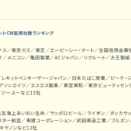
レントCM起用社数ランキング
プレナス／東京ガス／東芝／エービーシー・マート／全国信用金
イ／メニコン／亀田製菓／ACジャパン／リクルート／大王製紙
レキットベンキーザー・ジャパン／日本たばこ産業／ピーチ・ジ
アソシエイツ／エスエス製薬／東宝東和／東京ビューティセン
／ジーユーなど13社
友海上あいおい生命／サッポロビール／ライオン／ポッカサッ
トスター航空／東建コーポレーション／武田薬品工業／ブルボン
キヤノンなど12社