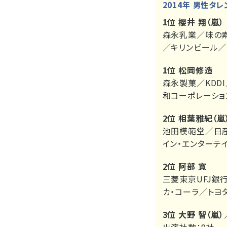
2014年 男性タ
1位 櫻井 翔（嵐）
森永乳業／味の
／キリンビール／
1位 松岡修造
森永製菓／KDD
和コーポレーショ
2位 相葉雅紀（嵐
池田模範堂／日産
イン・エンターテ
2位 阿部 寛
三菱東京UFJ銀
カ・コーラ／トヨ
3位 大野 智（