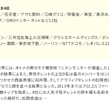
B48）
王／任天堂／アサヒ飲料／江崎グリコ／防衛省／東宝／東洋水
プ／GMOインターネットなど12社
ン／三井住友海上火災保険／クラシエホールディングス／ボシ
リー酒類／東京地下鉄／ノーリツ／NTTドコモ／レオパレス21
CM界には、オトナの男のモテ期到来？ニホンモニターが調査した2
の結果によると、男性タレントの上位9名は嵐のメンバーをはじめ
つかせた西島秀俊に向井理、そしてアラフィフタレントの松岡修造
らりと顔を並べる結果となった。2013年まではプロゴルファ
数トップを独走し、4位には人気子役タレントの鈴木福も名前を
った格好だ。松岡修造は …