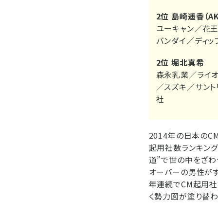
2位 島崎遥香（AK
ユーキャン／花
バンダイ／ディッ
2位 堀北真希
森永乳業／ライオ
／スズキ／サント
社
2014年の日本の
起用社数ランキング
道”で世の中をざわ
オーバーの男性がず
年連続でCM起用社
く勢力図が塗り替わ