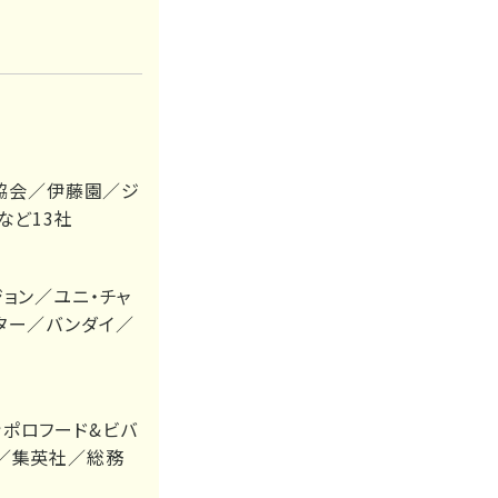
庫協会／伊藤園／ジ
など13社
ョン／ユニ・チャ
ター／バンダイ／
ポロフード&ビバ
／集英社／総務