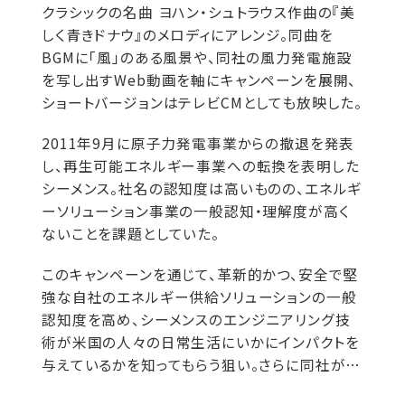
クラシックの名曲 ヨハン・シュトラウス作曲の『美
しく青きドナウ』のメロディにアレンジ。同曲を
BGMに「風」のある風景や、同社の風力発電施設
を写し出すWeb動画を軸にキャンペーンを展開、
ショートバージョンはテレビCMとしても放映した。
2011年9月に原子力発電事業からの撤退を発表
し、再生可能エネルギー事業への転換を表明した
シーメンス。社名の認知度は高いものの、エネルギ
ーソリューション事業の一般認知・理解度が高く
ないことを課題としていた。
このキャンペーンを通じて、革新的かつ、安全で堅
強な自社のエネルギー供給ソリューションの一般
認知度を高め、シーメンスのエンジニアリング技
術が米国の人々の日常生活にいかにインパクトを
与えているかを知ってもらう狙い。さらに同社が…