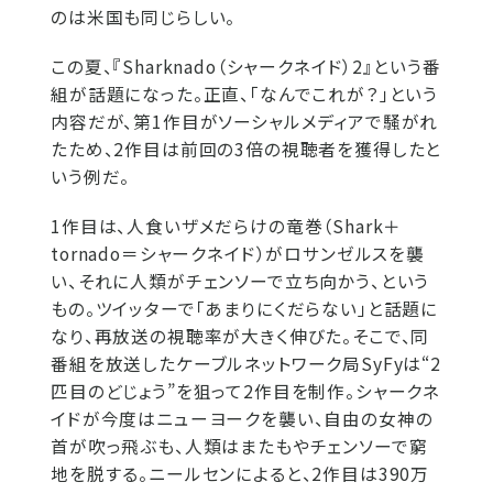
のは米国も同じらしい。
この夏、『Sharknado（シャークネイド）2』という番
組が話題になった。正直、「なんでこれが？」という
内容だが、第1作目がソーシャルメディアで騒がれ
たため、2作目は前回の3倍の視聴者を獲得したと
いう例だ。
1作目は、人食いザメだらけの竜巻（Shark＋
tornado＝シャークネイド）がロサンゼルスを襲
い、それに人類がチェンソーで立ち向かう、という
もの。ツイッターで「あまりにくだらない」と話題に
なり、再放送の視聴率が大きく伸びた。そこで、同
番組を放送したケーブルネットワーク局SyFyは“2
匹目のどじょう”を狙って2作目を制作。シャークネ
イドが今度はニューヨークを襲い、自由の女神の
首が吹っ飛ぶも、人類はまたもやチェンソーで窮
地を脱する。ニールセンによると、2作目は390万