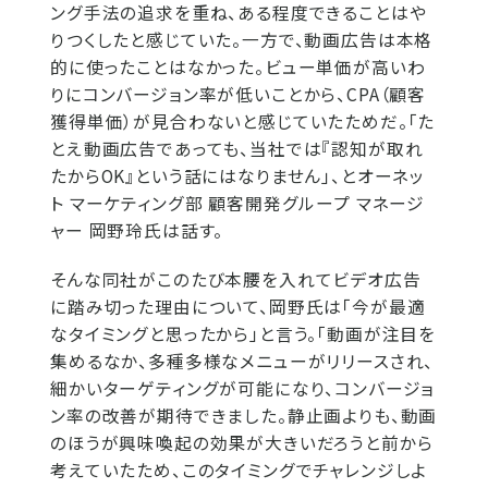
ング手法の追求を重ね、ある程度できることはや
りつくしたと感じていた。一方で、動画広告は本格
的に使ったことはなかった。ビュー単価が高いわ
りにコンバージョン率が低いことから、CPA（顧客
獲得単価）が見合わないと感じていたためだ。「た
とえ動画広告であっても、当社では『認知が取れ
たからOK』という話にはなりません」、とオーネッ
ト マーケティング部 顧客開発グループ マネージ
ャー 岡野玲氏は話す。
そんな同社がこのたび本腰を入れてビデオ広告
に踏み切った理由について、岡野氏は「今が最適
なタイミングと思ったから」と言う。「動画が注目を
集めるなか、多種多様なメニューがリリースされ、
細かいターゲティングが可能になり、コンバージョ
ン率の改善が期待できました。静止画よりも、動画
のほうが興味喚起の効果が大きいだろうと前から
考えていたため、このタイミングでチャレンジしよ