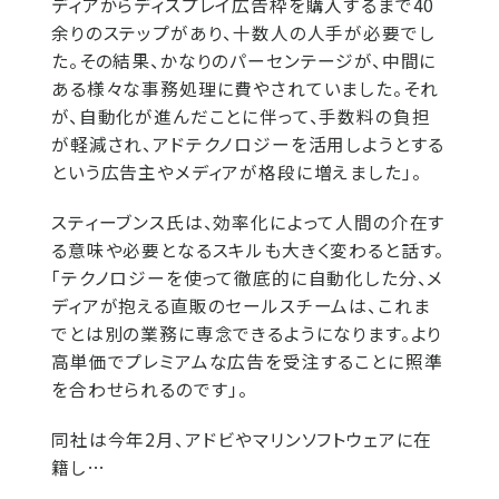
ディアからディスプレイ広告枠を購入するまで40
余りのステップがあり、十数人の人手が必要でし
た。その結果、かなりのパーセンテージが、中間に
ある様々な事務処理に費やされていました。それ
が、自動化が進んだことに伴って、手数料の負担
が軽減され、アドテクノロジーを活用しようとする
という広告主やメディアが格段に増えました」。
スティーブンス氏は、効率化によって人間の介在す
る意味や必要となるスキルも大きく変わると話す。
「テクノロジーを使って徹底的に自動化した分、メ
ディアが抱える直販のセールスチームは、これま
でとは別の業務に専念できるようになります。より
高単価でプレミアムな広告を受注することに照準
を合わせられるのです」。
同社は今年2月、アドビやマリンソフトウェアに在
籍し…