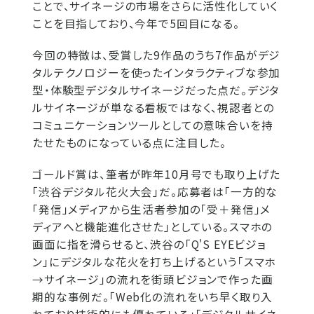
ことで、サイネージの市場をさらに活性化していく
ことを目指しており、今年で5回目になる。
今回の特徴は、受賞した9作品のうち7作品がデジ
タルテクノロジーを使ったインタラクティブな参加
型・体験型デジタルサイネージだった点だ。デジタ
ルサイネージが単なる看板ではなく、視認者との
コミュニケーションツールとしての意味合いを持
たせたものになっている点に注目した。
ゴールド賞は、筆者が昨年10月号でも取り上げた
「渋谷デジタル花火大会」だ。応募者は「一方的な
「発信」メディアから生活者参加の「受＋発信」メ
ディアへと機能進化させた」としている。スマホの
画面に指を滑らせると、渋谷の「Q'S EYEビジョ
ン」にデジタルな花火を打ち上げるという「スマホ
→サイネージ」の流れを街頭ビジョンで作った画
期的な事例だ。「Web化の流れをいち早く取り入