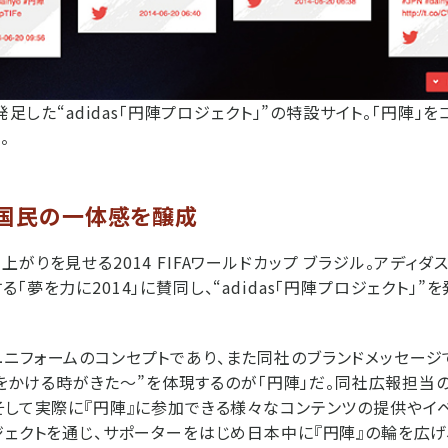
に発足した“adidas「円陣プロジェクト」”の特設サイト。「円陣」
。
に国民の一体感を醸成
がりを見せる2014 FIFAワールドカップ ブラジル。アディダ
「夢を力に2014」に賛同し、“adidas「円陣プロジェクト」”
フォームのコンセプトであり、また同社のブランドメッセージである“「
べてをかける時がきた～”を体現するのが「円陣」だ。同社広報担当の
そして実際に『円陣』に参加できる様々なコンテンツの提供やイ
ジェクトを通じ、サポーターをはじめ日本中に『円陣』の輪を広げ