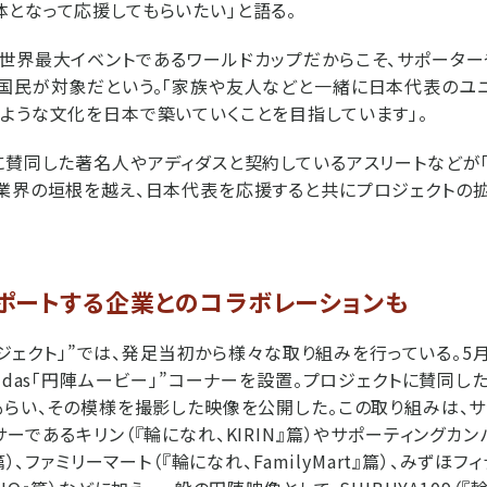
となって応援してもらいたい」と語る。
世界最大イベントであるワールドカップだからこそ、サポーター
国民が対象だという。「家族や友人などと一緒に日本代表のユニ
ような文化を日本で築いていくことを目指しています」。
に賛同した著名人やアディダスと契約しているアスリートなどが
業界の垣根を越え、日本代表を応援すると共にプロジェクトの
ポートする企業とのコラボレーションも
プロジェクト」”では、発足当初から様々な取り組みを行っている。5
didas「円陣ムービー」”コーナーを設置。プロジェクトに賛同
もらい、その模様を撮影した映像を公開した。この取り組みは、
サーであるキリン（『輪になれ、KIRIN』篇）やサポーティングカ
篇）、ファミリーマート（『輪になれ、FamilyMart』篇）、みずほ