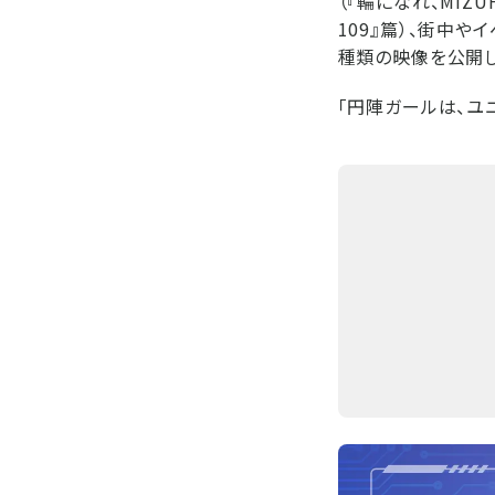
（『輪になれ、MIZU
109』篇）、街中
種類の映像を公開し
「円陣ガールは、ユニ