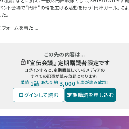
HO』篇）などに加え、一般の円陣映像として、SHIBUYA109（『輪
やイベント会場で“円陣“の輪を広げる活動を行う「円陣ガール」に
た。
フォームを着た ...
この先の内容は...
『
宣伝会議
』 定期購読者限定です
ログインすると、定期購読しているメディアの
すべての記事が読み放題となります。
購読
1誌
あたり 約
3,000
記事が読み放題！
ログインして読む
定期購読を申し込む