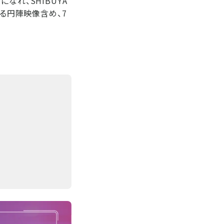
になれ、SHIBUYA
よる円陣映像含め、7