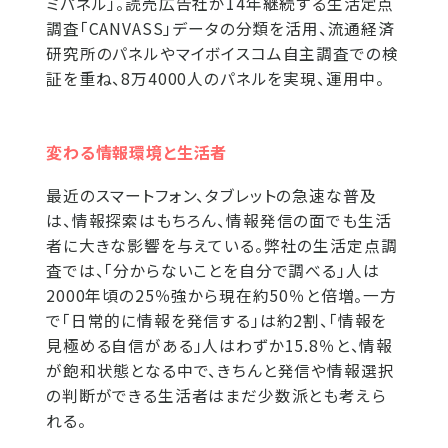
ミパネル」。読売広告社が14年継続する生活定点
調査「CANVASS」データの分類を活用、流通経済
研究所のパネルやマイボイスコム自主調査での検
証を重ね、8万4000人のパネルを実現、運用中。
変わる情報環境と生活者
最近のスマートフォン、タブレットの急速な普及
は、情報探索はもちろん、情報発信の面でも生活
者に大きな影響を与えている。弊社の生活定点調
査では、「分からないことを自分で調べる」人は
2000年頃の25％強から現在約50％と倍増。一方
で「日常的に情報を発信する」は約2割、「情報を
見極める自信がある」人はわずか15.8％と、情報
が飽和状態となる中で、きちんと発信や情報選択
の判断ができる生活者はまだ少数派とも考えら
れる。