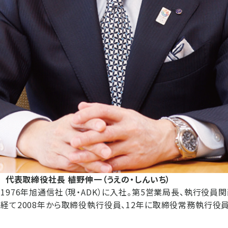
イ 代表取締役社長 植野伸一（うえの・しんいち）
1976年旭通信社（現・ADK）に入社。第5営業局長、執行役員
経て2008年から取締役執行役員、12年に取締役常務執行役員