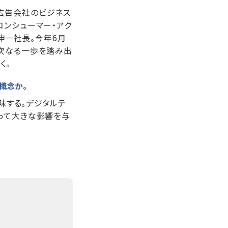
来の広告会社のビジネス
コンシューマー・アク
伸一社長。今年6月
、次なる一歩を踏み出
く。
概念か。
味する。デジタルテ
って大きな影響を与