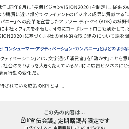
就任。同年8月に「長期ビジョンVISION2020」を制定し、従
より購買に近い部分でクライアントのビジネス成果に貢献する「
ンパニー」への変革を宣言したアサツー ディ・ケイ（ADK）の植野
に本社オフィスを移転し、同時にコーポレートロゴも刷新して
ISION2020」に基づく、同社の具体的な取り組みについて話を聞
「コンシューマー・アクティベーション・カンパニー」とはどのような
アクティベーション」とは、文字通り「消費者」を「動かす」ことを意
、社会のありようを大きく変えているが、特に広告ビジネスにと
購買行動の変化だ。
されていた施策のKPIとは ...
この先の内容は...
『
宣伝会議
』 定期購読者限定です
ログインすると、定期購読しているメディアの