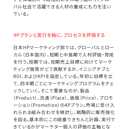
バル社会で活躍できる人材の養成にも力を注い
でいる。
4Pプランと実行を軸に、プロセスを評価する
日本HPマーケティング部では、グローバルとロー
カル（日本国内）、短期と中長期で人材評価・育成
を行う。短期では、短期売上目標に向けてマーケ
ティング施策がどう貢献するか、イニシアチブと
ROI、およびKPIを設定している。年初に目標を立
て、四半期ごとにマーケティングプログラムをチェ
ックしていく。そこで重要なのが、製品
（Product）、流通（Place）、価格（Price）、プロモ
ーション（Promotion）の4Pプラン。市場に受け入
れられる組み合わせを検討し、戦略的に販売強化
を図る。基本的にこの順番できちんと計画、実行で
きているかがマーケター個人の評価の主軸とな