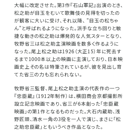
大幅に改定させた。第3作『石山軍記』出演のとき、
松之助が目玉をむいて歌舞伎の見得を切ったの
が観客に大いに受け、それ以降、 "目玉の松ちゃ
ん"と呼ばれるようになった。派手な立ち回りと敏
捷な動きの松之助は爆発的な人気スターとなり、
牧野省三は松之助主演映画を数多く作るように
なった。尾上松之助は1926（大正15）年に死去す
るまで1000本以上の映画に主演しており、日本映
画史上その名は特筆されているが、彼を見出し育
てた省三の力も忘れられない。
牧野省三監督、尾上松之助主演の代表作の一つ
『忠臣蔵』（1912年制作）は、横田商会京都撮影所
設立記念映画であり、省三が6本創った「忠臣蔵
映画」の第1作となるものだった。大石内蔵助、浅
野匠頭、清水一角の3役を一人で演じ、まさに「松
之助忠臣蔵」ともいうべき作品となった。