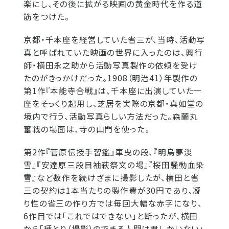
楽にし、その後に拡がる映画の黄金時代を作る道
筋をつけた。
京都・千本座を経営していた省三が、当時、活動写
真と呼ばれていた映画の世界に入ったのは、興行
師・横田永之助から活動写真製作の依頼を受け
たのがきっかけだった。1908（明治41）年製作の
第1作『本能寺合戦』は、千本座に出演していた一
座をそっくり起用し、芝居を実際の京都・真如堂の
境内で行う、活動写真らしい方法だった。森蘭丸
奮戦の場面は、寺の山門を使った。
第2作『菅原伝授手習鑑』車曳の段、『明烏夢淡
雪』『安達原三段目袖萩祭文の場』『桜田騒動血染
雪』など数作を続けざまに撮影したが、横田と省
三の契約は1本当たりの製作費が30円であり、凝
り性の省三の作り方では毎回大幅な赤字になり、
6作目では「これではできない」と断ったが、横田
から「種とり（撮影）のできる人間は君しかいない」