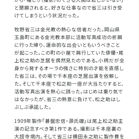
と懇願されると、好きな仕事なので省三は引き受
けてしまうという状況だった。
牧野省三は金光教の熱心な信者だった。岡山県
玉島町にある金光教本部に活動写真成功の祈願
に行った帰り、運命的な出会いともいうべきこと
が起こった。この町の小屋で興行していた俳優・尾
上松之助の芝居を偶然見たのである。小柄だが全
身から発するオーラの強さに特別の才能を直感し
た省三は、その場で千本座の芝居出演を依頼し
た。そして千本座で松之助一座が大当たりすると、
活動写真出演を熱心に誘った。はじめは乗り気で
はなかったが、省三の熱意に負けて、松之助はし
ぶしぶ承諾した。
1909年製作『碁盤忠信・源氏礎』は尾上松之助主
演の記念すべき第1作である。撮影は千本座裏の
大超寺境内。そして省三は横田永之助に製作費を