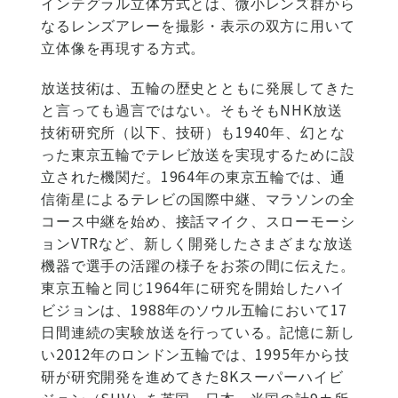
インテグラル立体方式とは、微小レンズ群から
なるレンズアレーを撮影・表示の双方に用いて
立体像を再現する方式。
放送技術は、五輪の歴史とともに発展してきた
と言っても過言ではない。そもそもNHK放送
技術研究所（以下、技研）も1940年、幻とな
った東京五輪でテレビ放送を実現するために設
立された機関だ。1964年の東京五輪では、通
信衛星によるテレビの国際中継、マラソンの全
コース中継を始め、接話マイク、スローモーシ
ョンVTRなど、新しく開発したさまざまな放送
機器で選手の活躍の様子をお茶の間に伝えた。
東京五輪と同じ1964年に研究を開始したハイ
ビジョンは、1988年のソウル五輪において17
日間連続の実験放送を行っている。記憶に新し
い2012年のロンドン五輪では、1995年から技
研が研究開発を進めてきた8Kスーパーハイビ