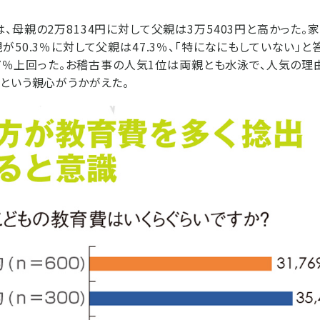
、母親の2万8134円に対して父親は3万5403円と高かった。
50.3％に対して父親は47.3％、「特になにもしていない」と答
）を7％上回った。お稽古事の人気1位は両親とも水泳で、人気の
という親心がうかがえた。