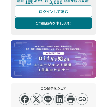
購読
1誌
あたり 約
3,000
記事が読み放題！
ログインして読む
定期購読を申し込む
この記事をシェア