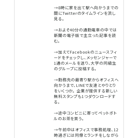
→8時に家を出て駅へ向かうまでの
間にTwitterのタイムラインを流し
見る。
→およそ40分の通勤電車の中では
新聞の電子版で主立った記事を読
む。
→加えてFacebookのニュースフィ
ードをチェックし、メッセンジャーで
1通のメールを送り、大学の同級生
のグループに投稿する。
→勤務先の最寄り駅からオフィスへ
向かうまで、LINEで友達とやりとり
をいくつか。 企業が提供する新しい
無料スタンプも1つダウンロードす
る。
→途中コンビニに寄ってペットボト
ルのお茶を買う。
→午前中はオフィスで事務処理、12
時過ぎには同僚とランチをしながら