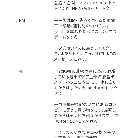
会話の合間にスマホでYahoo!トピ
ックスとLINE NEWSをチェック。
PM
→午後は取引先を3件回るため電
車で移動。週刊誌の中づり広告に
少し目を奪われたあとは、スマホで
ゲームをする。
→夕方オフィスに戻ってデスクワー
ク。休憩やトイレに行く度にLINEの
メッセージに返信。
夜
→20時頃に帰宅の途につき、混雑
している電車でドア上部の液晶ディ
スプレイの広告を目にし、少し空い
てからはひたすらFacebookにアク
セス。
→自宅最寄り駅の途中にあるコン
ビニに寄って買い物をして、帰宅し
てからはテレビを観ながらスマホで
TwitterとLINEを続ける。
→そしてスマホで明日の飲み会の
お店を探し、電話で予約。