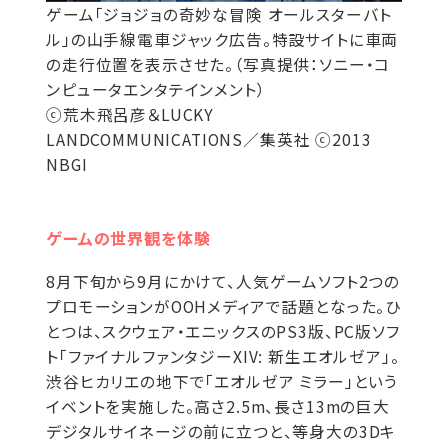
ゲーム「ジョジョの奇妙な冒険 オールスターバト
ル」の山手線電車ジャック広告。特設サイトに車両
の走行位置を表示させた。（写真提供：ソニー・コ
ンピュータエンタテインメント）
ⓒ荒木飛呂彦＆LUCKY
LANDCOMMUNICATIONS／集英社 ⓒ2013
NBGI
ゲームの世界観を体験
8月下旬から9月にかけて、人気ゲームソフト2つの
プロモーションがOOHメディアで話題となった。ひ
とつは、スクウェア・エニックスのPS3版、PC版ソフ
ト「ファイナルファンタジーXIV: 新生エオルゼア」。
渋谷ヒカリエの地下で「エオルゼア ミラー」という
イベントを実施した。高さ2.5m、長さ13mの巨大
デジタルサイネージの前に立つと、等身大の3Dキ