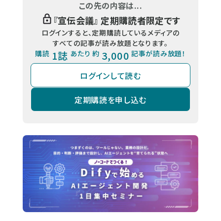
この先の内容は...
『
宣伝会議
』 定期購読者限定です
ログインすると、定期購読しているメディアの
すべての記事が読み放題となります。
購読
1誌
あたり 約
3,000
記事が読み放題！
ログインして読む
定期購読を申し込む