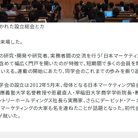
開かれた設立総会とカ
来場した。
の研究・開発や研究者、実務者間の交流を行う「日本マーケティ
も含めて幅広く門戸を開いたのが特徴で、短期間で多くの会員を
いえる。連載の開始にあたり、同学会のこれまでの歩みを振り返
学会の設立は2012年5月末、母体となる日本マーケティング協
慶應義塾大学名誉教授や恩蔵直人・早稲田大学商学学術院長・
ントリーホールディングス社長ら実務家、さらにデービッド・アー
マーケティングの大家も名を連ねたことが話題となった。初代
が就いた。