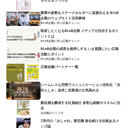
事業や姿勢をステークホルダーに直接伝える BtoB
企業のウェブサイト活用事例
BtoB企業に学ぶ広報チャンス
取材したくなるBtoB企業 メディアが注目するポイ
ントとは
BtoB企業に学ぶ広報チャンス
BtoB企業の成長を後押しする いま意識したい広報
活動とポイント
BtoB企業に学ぶ広報チャンス
広報会議パートナー一覧
シームレスな空間でコミュニケーション活性化 「自
社らしさ」追求し従業員の士気高める
親近感を醸成する社員紹介 多彩な経験やスキルに注
目
社内報のつくり方
Z世代の「おしゃれ」新定義 進化続ける伝統あるメ
ンズ誌