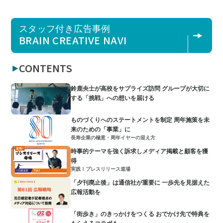
スタッフ付き広告事例
BRAIN CREATIVE NAVI
CONTENTS
鈴鹿央士が高校をサプライズ訪問 グループが大切に
する「挑戦」への想いを届ける
ものづくりへのステートメントを制定 周年施策を未
来のための「事業」に
長寿企業の極意・周年イヤーの迎え方
時事的テーマを強く訴求しメディア掲載と顧客を獲
得
実践！プレスリリース道場
「夕刊廃止後」は通信社が重要に 一歩先を見据えた
広報活動を
「街歩き」のきっかけをつくる おでかけ先で特典を
もらえるコラボも