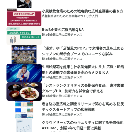
小規模飲食店のための戦略的な広報企画書の書き方
広報担当者のための企画書のつくり方入門
BtoB企業の広報活動Q&A
BtoB企業に学ぶ広報チャンス
「漫才」や「店舗風のPOP」で来場者の足を止める
シャノンの展示会ブースでのユニークな試み
BtoB企業に学ぶ広報チャンス
生田絵梨花を起用し社名認知拡大に注力 広報・IR活
動との連動で企業価値を高めるＡＤＥＫＡ
BtoB企業に学ぶ広報チャンス
「レストランクオリティの長期保存食品」 東洋製罐
グループHD、技術力を試食会で伝える
BtoB企業に学ぶ広報チャンス
巻き込み型広報と調査リリースで関心を高める 防災
テックスタートアップの広報戦略
BtoB企業に学ぶ広報チャンス
クラウドサービスのセキュリティに関する発信強化
Assured、創業2年で日経一面に掲載