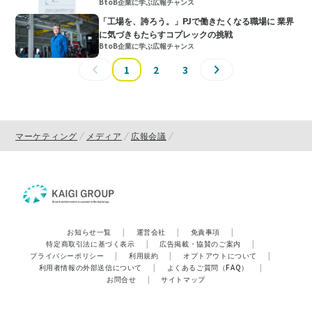
BtoB企業に学ぶ広報チャンス
「工場を、誇ろう。」PJで働きたくなる職場に 業界
に気づきもたらすコプレックの挑戦
BtoB企業に学ぶ広報チャンス
1
2
3
マーケティング
メディア
広報会議
お知らせ一覧
|
運営会社
|
免責事項
|
特定商取引法に基づく表示
|
広告掲載・協賛のご案内
|
プライバシーポリシー
|
利用規約
|
オプトアウトについて
|
利用者情報の外部送信について
|
よくあるご質問（FAQ）
|
お問合せ
|
サイトマップ