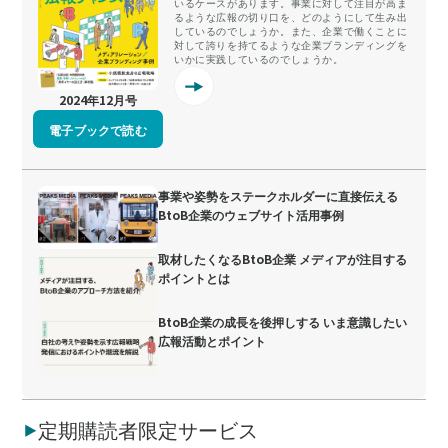
いるケースがあります。事業に対して注目が高ま
るような広報の切り口を、どのようにして生み出
しているのでしょうか。また、企業で働くことに
対して誇りを持てるような企業ブランディングを
いかに実践しているのでしょうか。
2024年12月号
電子ブックで読む
事業や姿勢をステークホルダーに直接伝える
BtoB企業のウェブサイト活用事例
取材したくなるBtoB企業 メディアが注目する
ポイントとは
BtoB企業の成長を後押しする いま意識したい
広報活動とポイント
定期購読者限定サービス