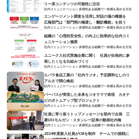
リー系コンテンツの可能性に注目
社内コミュニケーション 多様性ある組織で一体感を高める方法
エンゲージメント調査を活用し対話の場の構築を
広報部門は「部門間の橋渡し・翻訳機能」を担う
社内コミュニケーション 多様性ある組織で一体感を高める方法
組織の「心理的安全性」の向上に効果的な社内コミ
ュニケーション施策
社内コミュニケーション 多様性ある組織で一体感を高める方法
ユニーク入社式実施企業に聞く 社員が自発的に参
画したくなる仕組みづくり
社内コミュニケーション 多様性ある組織で一体感を高める方法
エバラ食品工業の「社内ラジオ」予定調和なしのリ
アルさで関心喚起
社内コミュニケーション 多様性ある組織で一体感を高める方法
パーパスが実現した未来をジオラマで表現 カオナ
ビのボトムアップ型プロジェクト
社内コミュニケーション 多様性ある組織で一体感を高める方法
社員に寄り添うトップメッセージを部内で企画 三
菱UFJモルガン・スタンレー証券の動画社内報
社内コミュニケーション 多様性ある組織で一体感を高める方法
2024年度新入社員がCMを制作 チームでの挑戦に