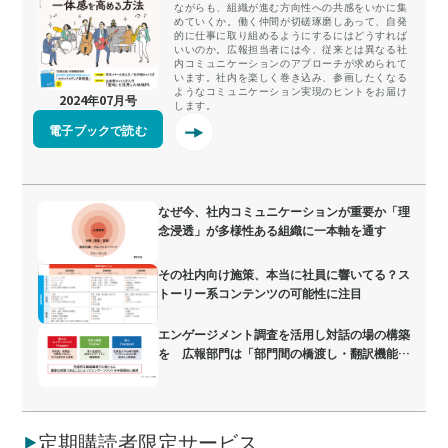
ながらも、組織が進む方向性への共感をいかに集
めていくか。働く仲間が切磋琢磨しあって、自発
的に仕事に取り組めるようにするにはどうすれば
いいのか。広報担当者には今、従来とは異なる社
内コミュニケーションのアプローチが求められて
います。社内を楽しく巻き込み、参画したくなる
ようなコミュニケーション実現のヒントをお届け
2024年07月号
します。
電子ブックで読む
なぜ今、社内コミュニケーションが重要か「理
念浸透」が多様性ある組織に一本軸を通す
その社内向け施策、本当に社員に響いてる？ス
トーリー系コンテンツの可能性に注目
エンゲージメント調査を活用し対話の場の構築
を 広報部門は「部門間の橋渡し・翻訳機能」
を担う
定期購読者限定サービス