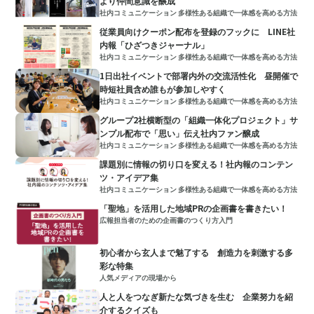
より仲間意識を醸成
社内コミュニケーション 多様性ある組織で一体感を高める方法
従業員向けクーポン配布を登録のフックに LINE社
内報「ひざつきジャーナル」
社内コミュニケーション 多様性ある組織で一体感を高める方法
1日出社イベントで部署内外の交流活性化 昼開催で
時短社員含め誰もが参加しやすく
社内コミュニケーション 多様性ある組織で一体感を高める方法
グループ2社横断型の「組織一体化プロジェクト」サ
ンプル配布で「思い」伝え社内ファン醸成
社内コミュニケーション 多様性ある組織で一体感を高める方法
課題別に情報の切り口を変える！社内報のコンテン
ツ・アイデア集
社内コミュニケーション 多様性ある組織で一体感を高める方法
「聖地」を活用した地域PRの企画書を書きたい！
広報担当者のための企画書のつくり方入門
初心者から玄人まで魅了する 創造力を刺激する多
彩な特集
人気メディアの現場から
人と人をつなぎ新たな気づきを生む 企業努力を紹
介するクイズも